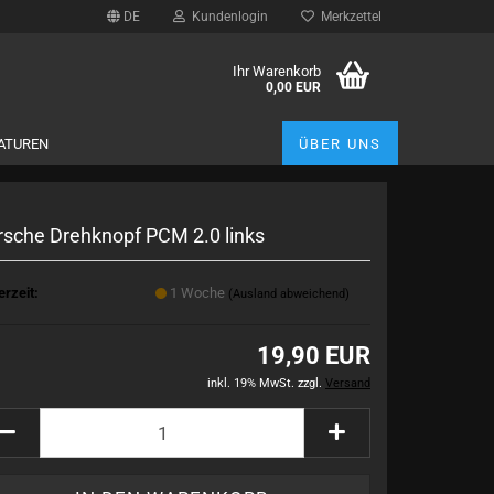
DE
Kundenlogin
Merkzettel
Ihr Warenkorb
0,00 EUR
ATUREN
ÜBER UNS
rsche Drehknopf PCM 2.0 links
erzeit:
1 Woche
(Ausland abweichend)
19,90 EUR
inkl. 19% MwSt. zzgl.
Versand