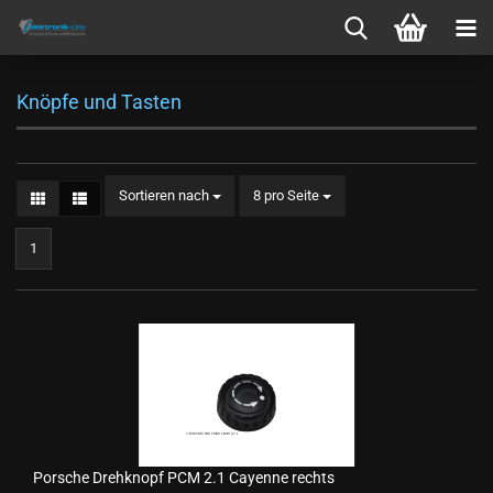
Knöpfe und Tasten
Sortieren nach
pro Seite
Sortieren nach
8 pro Seite
1
Porsche Drehknopf PCM 2.1 Cayenne rechts