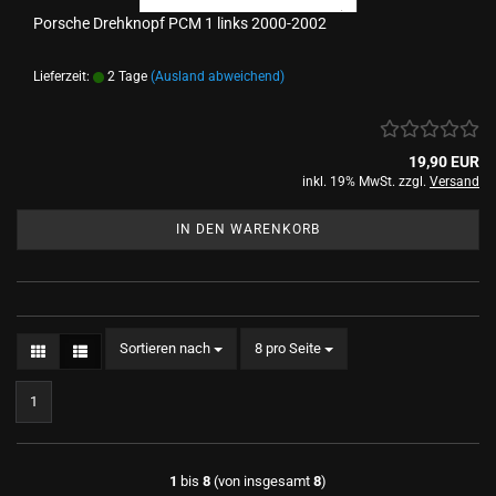
Porsche Drehknopf PCM 1 links 2000-2002
Lieferzeit:
2 Tage
(Ausland abweichend)
19,90 EUR
inkl. 19% MwSt. zzgl.
Versand
IN DEN WARENKORB
Sortieren nach
pro Seite
Sortieren nach
8 pro Seite
1
1
bis
8
(von insgesamt
8
)