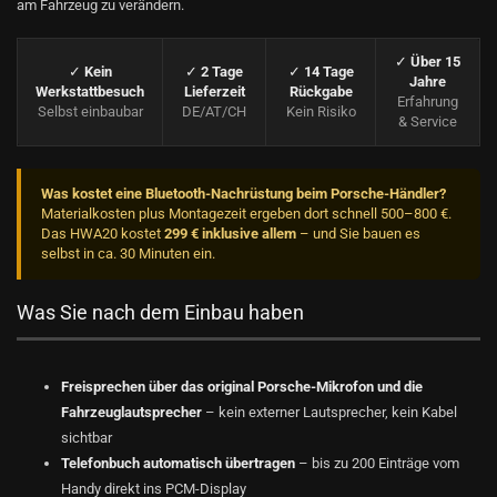
am Fahrzeug zu verändern.
✓
Über 15
✓
Kein
✓
2 Tage
✓
14 Tage
Jahre
Werkstattbesuch
Lieferzeit
Rückgabe
Erfahrung
Selbst einbaubar
DE/AT/CH
Kein Risiko
& Service
Was kostet eine Bluetooth-Nachrüstung beim Porsche-Händler?
Materialkosten plus Montagezeit ergeben dort schnell 500–800 €.
Das HWA20 kostet
299 € inklusive allem
– und Sie bauen es
selbst in ca. 30 Minuten ein.
Was Sie nach dem Einbau haben
Freisprechen über das original Porsche-Mikrofon und die
Fahrzeuglautsprecher
– kein externer Lautsprecher, kein Kabel
sichtbar
Telefonbuch automatisch übertragen
– bis zu 200 Einträge vom
Handy direkt ins PCM-Display