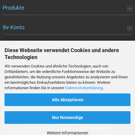
Produkte
Ihr Konto
Kontaktdaten
Diese Webseite verwendet Cookies und andere
Technologien
Zahlung
Wir verwenden Cookies und ähnliche Technologien, auch von
Drittanbietern, um die ordentliche Funktionsweise der Website zu
gewährleisten, die Nutzung unseres Angebotes zu analysieren und Ihnen
ein bestmögliches Einkaufserlebnis bieten zu können. Weitere
Versand
Informationen finden Sie in unserer
Datenschutzerklärung
.
Alle Akzeptieren
Vertrag widerrufen
Nur Notwendige
Widerrufsbelehrung
Alle Preise sind inkl. MwSt., zzgl.
Versandkosten
Weitere Informationen
Shopping Cart Software
by Gambio.com © 2026 Gambio Templates bei