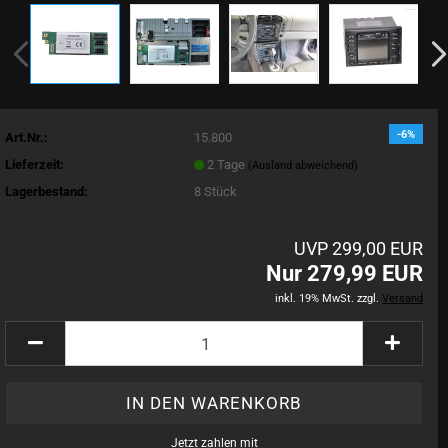
-6%
Art.Nr.:
15.800
Lieferzeit:
2 Tage
(Ausland abweichend)
Lagerbestand:
8
Stück
UVP 299,00 EUR
Nur 279,99 EUR
inkl. 19% MwSt. zzgl.
Versand
Jetzt zahlen mit